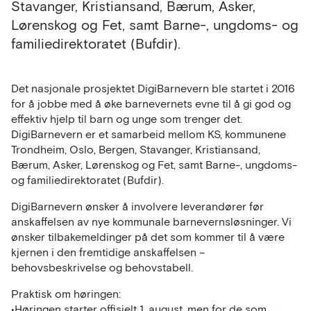
Stavanger, Kristiansand, Bærum, Asker,
Lørenskog og Fet, samt Barne-, ungdoms- og
familiedirektoratet (Bufdir).
Det nasjonale prosjektet DigiBarnevern ble startet i 2016
for å jobbe med å øke barnevernets evne til å gi god og
effektiv hjelp til barn og unge som trenger det.
DigiBarnevern er et samarbeid mellom KS, kommunene
Trondheim, Oslo, Bergen, Stavanger, Kristiansand,
Bærum, Asker, Lørenskog og Fet, samt Barne-, ungdoms-
og familiedirektoratet (Bufdir).
DigiBarnevern ønsker å involvere leverandører før
anskaffelsen av nye kommunale barnevernsløsninger. Vi
ønsker tilbakemeldinger på det som kommer til å være
kjernen i den fremtidige anskaffelsen –
behovsbeskrivelse og behovstabell.
Praktisk om høringen:
•Høringen starter offisielt 1. august, men for de som