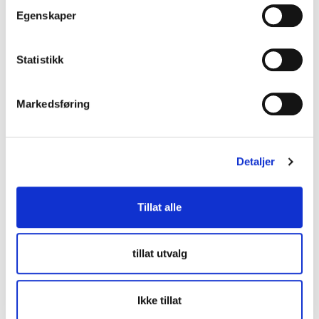
Legg igjen en kommentar
Egenskaper
Din e-postadresse vil ikke bli publisert.
Obligatoriske felt
er merket med
*
Statistikk
Markedsføring
Detaljer
Tillat alle
tillat utvalg
Navn
*
Ikke tillat