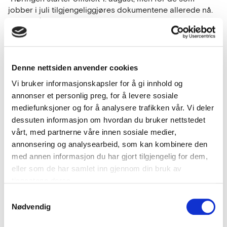
jobber i juli tilgjengeliggjøres dokumentene allerede nå.
•Fristen for å gi tilbakemeldinger er 7. september kl.
16:00.
•Tilbakemeldinger skal sendes til
sinem.gunes@trondheim.kommune.no
Denne nettsiden anvender cookies
Vi bruker informasjonskapsler for å gi innhold og
annonser et personlig preg, for å levere sosiale
mediefunksjoner og for å analysere trafikken vår. Vi deler
Anskaffelsen knyttet til nyheten
dessuten informasjon om hvordan du bruker nettstedet
Fremtidens digitale løsninger
vårt, med partnerne våre innen sosiale medier,
for barnevernet
annonsering og analysearbeid, som kan kombinere den
med annen informasjon du har gjort tilgjengelig for dem,
eller som de har samlet inn gjennom din bruk av
tjenestene deres.
Samtykkevalg
Nødvendig
Kommentarer