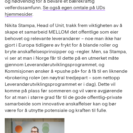
og nødvendig for å bevare et bærekraftig
velferdssamfunn.
Se også egen omtale på UDs
hjemmesider
.
Nikita Stampa, Head of Unit, trakk frem viktigheten av å
skape et samarbeid MELLOM det offentlige som eier
behovet og relevante leverandører – noe man ikke har
gjort i Europa tidligere av frykt for å blande roller og
bryte anskaffelsesprinsipper og -regler. Men, sa Stampa,
vi ser at man i Norge får til dette på en utmerket måte
gjennom Leverandørutviklingsprogrammet, og
Kommisjonen ønsker å «pushe på» for å få til en liknende
«brokering role» (en nøytral tredjepart – som nettopp
Leverandørutviklingsprogrammet er i dag). Dette vil
komme på plass før sommeren og vil være avgjørende
for at man i større grad får til de gode offentlig-private
samarbeide som innovative anskaffelser kan og bør
være for å utnytte potensiale og kraften til fulle.