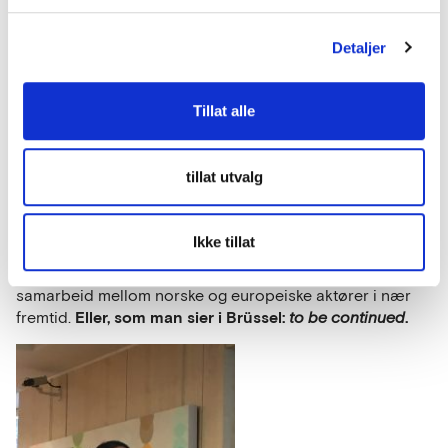
Detaljer
Helge Eide
, KS, om
viktigheten av å strategisk
benytte budsjetter og
Tillat alle
innkjøpsmakt.
tillat utvalg
Leverandørutviklingsprogrammet ser mange
samarbeidsmuligheter for å få fart på relevant
innovasjon innen både helse, digitalisering og klima, og
Ikke tillat
inviterte til en tettere dialog for å få til nettopp dette på
de større utfordringene. Så – se opp for et spenstig
samarbeid mellom norske og europeiske aktører i nær
Eller, som man sier i Brüssel:
.
fremtid.
to be continued