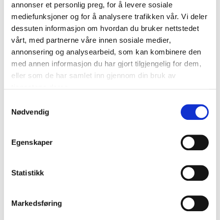
annonser et personlig preg, for å levere sosiale
mediefunksjoner og for å analysere trafikken vår. Vi deler
Fra paneldebatten med blant
dessuten informasjon om hvordan du bruker nettstedet
annet NHO ved
Arnhild Dordi
Gjønnes
og DG Growth, ved
vårt, med partnerne våre innen sosiale medier,
Matija Matokovic
.
annonsering og analysearbeid, som kan kombinere den
med annen informasjon du har gjort tilgjengelig for dem,
eller som de har samlet inn gjennom din bruk av
tjenestene deres.
Samtykkevalg
Nødvendig
Egenskaper
Fra paneldebatten
, med
Forskningsrådet, NHO, DG
Growth, Difi, DG Connect og
Innovasjon Norge.
Statistikk
Markedsføring