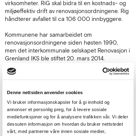
virksomheter. RiG skal bidra til en kostnads- og
miljøeffektiv drift av renovasjonsordningene. Rig
håndterer avfallet til ca 106 000 innbyggere.
Kommunene har samarbeidet om
renovasjonsordningene siden høsten 1990,
men det interkommunale selskapet Renovasjon i
Grenland IKS ble stiftet 20. mars 2014.
Eierandelene i selskapet fordeler seg slik:
Skien: 50,31 %
Porsgrunn: 33,85 %
Bamble: 13,51 %
Denne nettsiden anvender cookies
Siljan: 2,33
Vi bruker informasjonskapsler for å gi innhold og
Mer om RIG: https://rig.no/
annonser et personlig preg, for å levere sosiale
mediefunksjoner og for å analysere trafikken vår. Vi deler
dessuten informasjon om hvordan du bruker nettstedet
vårt, med partnerne våre innen sosiale medier,