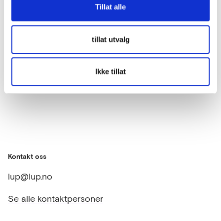
Tillat alle
på ombruks- og materialgjenvinningsløsninger,
eksisterende eller under planlegging, og hva som
kreves for å realisere de ulike løsningene. Målet er å
tillat utvalg
anskaffe ombruks- og materialgjenvinningsløsninger
som kan bidra til realisering av…
Ikke tillat
Kontakt oss
lup@lup.no
Se alle kontaktpersoner