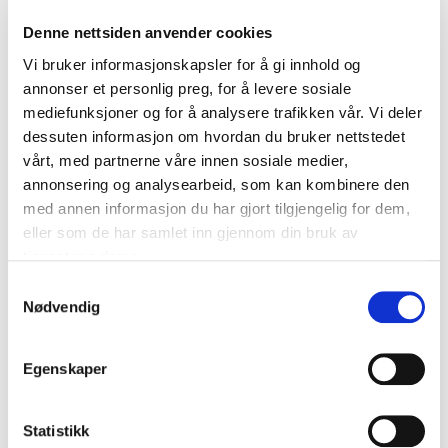
Denne nettsiden anvender cookies
Vi bruker informasjonskapsler for å gi innhold og
Kontaktinformasjon
annonser et personlig preg, for å levere sosiale
Hjemmeside
mediefunksjoner og for å analysere trafikken vår. Vi deler
dessuten informasjon om hvordan du bruker nettstedet
www.ntfk.no
vårt, med partnerne våre innen sosiale medier,
annonsering og analysearbeid, som kan kombinere den
med annen informasjon du har gjort tilgjengelig for dem,
Relaterte anskaffelser (1)
eller som de har samlet inn gjennom din bruk av
tjenestene deres.
Samtykkevalg
Innovasjonsarena Drift og vedlikehold av vei
Nødvendig
(DOV)
På bakgrunn av registrerte behov for
samhandling/erfaringsdeling og målsetting om mer
Egenskaper
innovasjon innen Drift og vedlikehold av vei (DOV)
hos våre partnere som er vei-eiere/forvaltere av
Statistikk
europa-, riks- og fylkesvegnettet i Norge, så har LUP