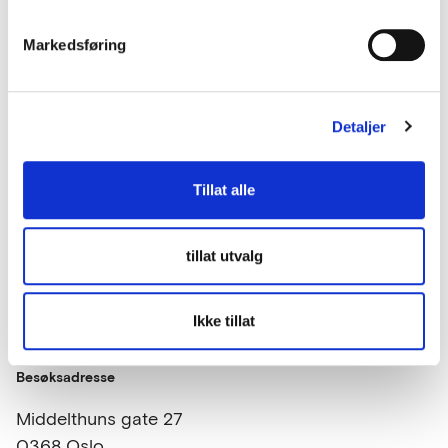
tatt initiativet til å etablere…
Markedsføring
Detaljer
Tillat alle
Kontakt oss
tillat utvalg
lup@lup.no
Se alle kontaktpersoner
Ikke tillat
Besøksadresse
Middelthuns gate 27
0368 Oslo