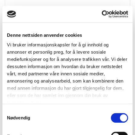
Testarena teknologi
Det inviteres herved til løpende markedsdialog i
forbindelse med uttesting og evaluering av
helseteknologi i et realistisk sykehusmiljø, med mål
Denne nettsiden anvender cookies
om å fremme innovasjon, pasientsikkerhet og
effektivitet i helsetjenesten
Vi bruker informasjonskapsler for å gi innhold og
annonser et personlig preg, for å levere sosiale
mediefunksjoner og for å analysere trafikken vår. Vi deler
dessuten informasjon om hvordan du bruker nettstedet
Sirkulærøkonomi i bygg: Løsning for ombruk av
vårt, med partnerne våre innen sosiale medier,
byggemateriell
annonsering og analysearbeid, som kan kombinere den
De offentlige virksomhetene i dette prosjektet har
med annen informasjon du har gjort tilgjengelig for dem,
alle stor byggeaktivitet, med mål om at kjøp og salg
av bygningsmateriell skal bidra til å nå egne mål
eller som de har samlet inn gjennom din bruk av
innen klimagassreduksjon, ombruk og sirkularitet i
tjenestene deres.
virksomhetsrelaterte prosjekter. Nå ønsker
Samtykkevalg
virksomhetene mer markedskunnskap for…
Nødvendig