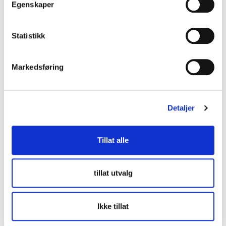
Dialogkonferansen
Egenskaper
Utlysning i en åpen anbudskonkurranse
Statistikk
Markedsføring
Kontraktsinngåelse
Detaljer
Tillat alle
tillat utvalg
Kontakt oss
Ikke tillat
lup@lup.no