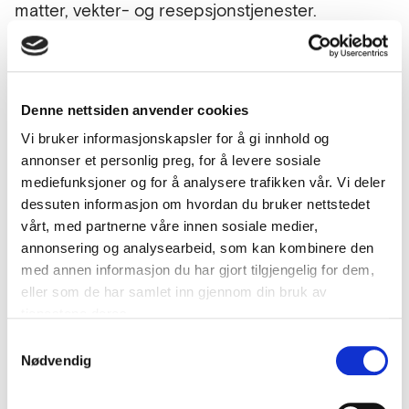
matter, vekter- og resepsjonstjenester.
Skatteetaten ønsker relevant og oppdatert
kunnskap før utarbeidelsen av
konkurransedokumentene.
Aktører
Denne nettsiden anvender cookies
Skatteetaten
Vi bruker informasjonskapsler for å gi innhold og
19. oktober 2020 |
Sist oppdatert
6. september 2021
annonser et personlig preg, for å levere sosiale
mediefunksjoner og for å analysere trafikken vår. Vi deler
dessuten informasjon om hvordan du bruker nettstedet
vårt, med partnerne våre innen sosiale medier,
Status
annonsering og analysearbeid, som kan kombinere den
Gjennomført anskaffelse
med annen informasjon du har gjort tilgjengelig for dem,
Sektor
eller som de har samlet inn gjennom din bruk av
Renhold
tjenestene deres.
Samtykkevalg
Prosedyre
Nødvendig
Anbudskonkurranse