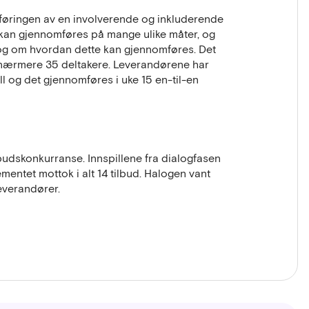
føringen av en involverende og inkluderende
e kan gjennomføres på mange ulike måter, og
ialog om hvordan dette kan gjennomføres. Det
nærmere 35 deltakere. Leverandørene har
pill og det gjennomføres i uke 15 en-til-en
dskonkurranse. Innspillene fra dialogfasen
entet mottok i alt 14 tilbud. Halogen vant
everandører.