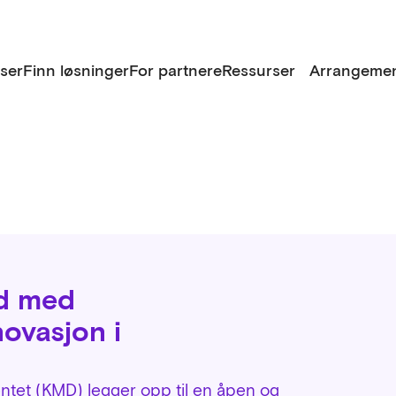
lser
Finn løsninger
For partnere
Ressurser
Arrangemen
id med
ovasjon i
et (KMD) legger opp til en åpen og