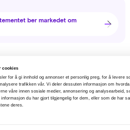
tementet ber markedet om
ksadresse
Kontakt oss
r cookies
delthuns gate 27
lup@lup.no
er for å gi innhold og annonser et personlig preg, for å levere s
8 Oslo
nalysere trafikken vår. Vi deler dessuten informasjon om hvorda
Se alle kon
nerne våre innen sosiale medier, annonsering og analysearbeid, 
formasjon du har gjort tilgjengelig for dem, eller som de har sa
stene deres.
 eiere