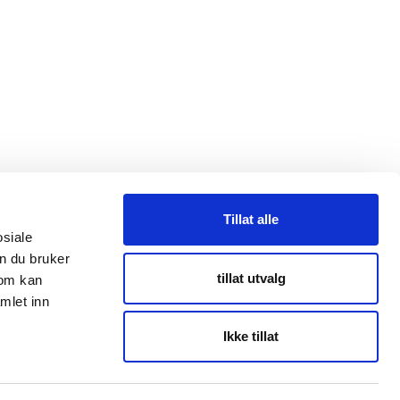
Tillat alle
osiale
n du bruker
taktpersoner
tillat utvalg
som kan
mlet inn
Ikke tillat