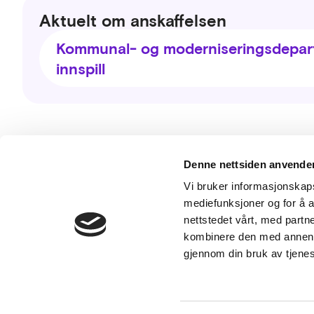
Aktuelt om anskaffelsen
Kommunal- og moderniseringsdepar
innspill
Besø
Denne nettsiden anvende
Mid
Vi bruker informasjonskapsl
036
mediefunksjoner og for å a
nettstedet vårt, med part
kombinere den med annen in
gjennom din bruk av tjene
Følg oss
Våre