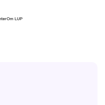
ter
Om LUP