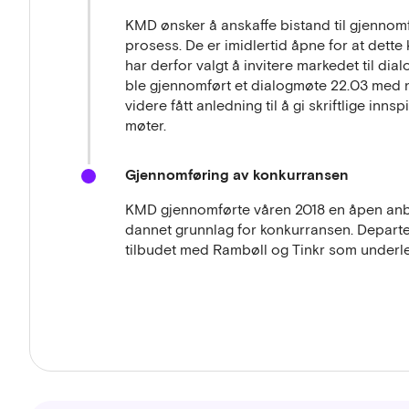
KMD ønsker å anskaffe bistand til gjennom
prosess. De er imidlertid åpne for at dett
har derfor valgt å invitere markedet til d
ble gjennomført et dialogmøte 22.03 med 
videre fått anledning til å gi skriftlige inns
møter.
Gjennomføring av konkurransen
KMD gjennomførte våren 2018 en åpen anbu
dannet grunnlag for konkurransen. Departem
tilbudet med Rambøll og Tinkr som underl