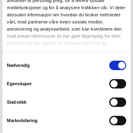
annonser et personlig preg, for å levere sosiale
Fredag 17. april 2020 kl. 12:00 - 13:00
mediefunksjoner og for å analysere trafikken vår. Vi deler
dessuten informasjon om hvordan du bruker nettstedet
vårt, med partnerne våre innen sosiale medier,
Sted
annonsering og analysearbeid, som kan kombinere den
Digitalt webinar
med annen informasjon du har gjort tilgjengelig for dem,
eller som de har samlet inn gjennom din bruk av
tjenestene deres.
Samtykkevalg
Om arrangementet
Nødvendig
Meld deg på webinaret og se agendaen på
Egenskaper
Innovasjon Norge sine sider her.
Statistikk
Markedsføring