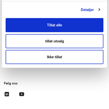
Detaljer
Kontakt oss
lup@lup.no
Tillat alle
Se alle kontaktpersoner
tillat utvalg
Besøksadresse
Ikke tillat
Middelthuns gate 27
0368 Oslo
Følg oss