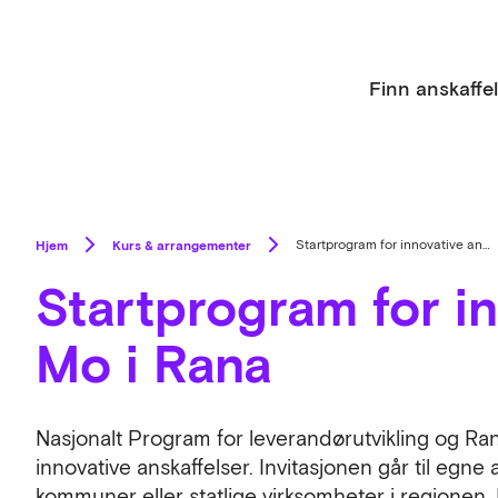
Finn anskaffe
Hjem
Kurs & arrangementer
Startprogram for innovative anskaffelser Mo i Rana
Startprogram for in
Mo i Rana
Nasjonalt Program for leverandørutvikling og Ran
innovative anskaffelser. Invitasjonen går til eg
kommuner eller statlige virksomheter i regionen. B