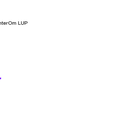
ter
Om LUP
r