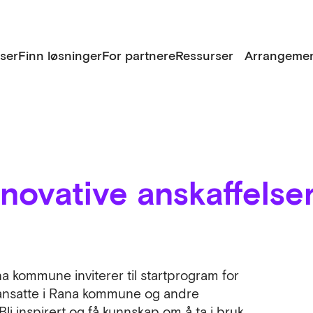
lser
Finn løsninger
For partnere
Ressurser
Arrangemen
novative anskaffelse
a kommune inviterer til startprogram for
ne ansatte i Rana kommune og andre
li inspirert og få kunnskap om å ta i bruk