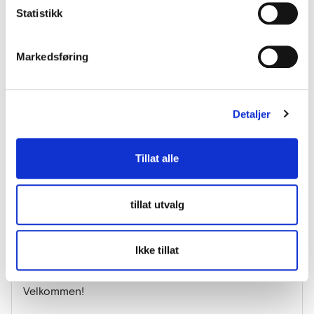
PROGRAM
Statistikk
Velkommen
Jenny Simonsen, ITS Norway og Cecilie Møller
Markedsføring
Endresen, LUP
Mobilitet 360 pilot: Økt forståelse, bedre
beslutninger og evaluering av effekt ved hjelp
av sammenstilling av data
Detaljer
Ingrid Gjerdevik, Datasamarbeid i
samferdselssektoren, Entur
Innovativ anskaffelsesprosess i praksis – fra
Tillat alle
behov til kunngjøring
Jørgen Remme Tresse og Øydis Holsdal, Oslo
Bymiljøetaten
tillat utvalg
“The state and challenges of Mobile Network
Data for Mobility Analytics”
David Crompton, Telcofy
Ikke tillat
Q&A
Velkommen!