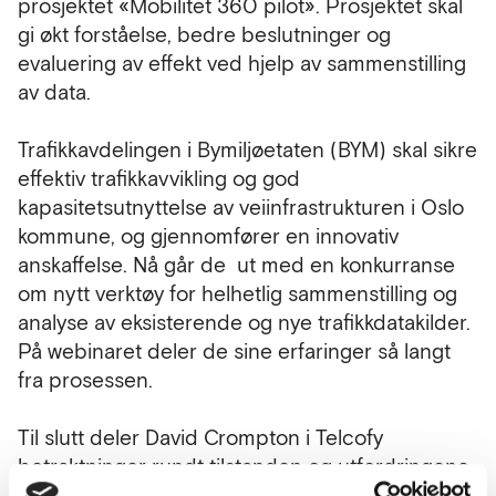
prosjektet «Mobilitet 360 pilot». Prosjektet skal
gi økt forståelse, bedre beslutninger og
evaluering av effekt ved hjelp av sammenstilling
av data.
Trafikkavdelingen i Bymiljøetaten (BYM) skal sikre
effektiv trafikkavvikling og god
kapasitetsutnyttelse av veiinfrastrukturen i Oslo
kommune, og gjennomfører en innovativ
anskaffelse. Nå går de ut med en konkurranse
om nytt verktøy for helhetlig sammenstilling og
analyse av eksisterende og nye trafikkdatakilder.
På webinaret deler de sine erfaringer så langt
fra prosessen.
Til slutt deler David Crompton i Telcofy
betraktninger rundt tilstanden og utfordringene
ved mobilnettdata for mobilitetsanalyse.