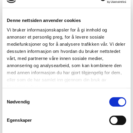
Denne nettsiden anvender cookies
Tidspunkt
Vi bruker informasjonskapsler for å gi innhold og
Tirsdag 25. november 2025 kl. 09:00 -
annonser et personlig preg, for å levere sosiale
10:30
mediefunksjoner og for å analysere trafikken vår. Vi deler
dessuten informasjon om hvordan du bruker nettstedet
vårt, med partnerne våre innen sosiale medier,
Sted
annonsering og analysearbeid, som kan kombinere den
Digitalt via Teams
med annen informasjon du har gjort tilgjengelig for dem,
eller som de har samlet inn gjennom din bruk av
Meld deg på
tjenestene deres.
Samtykkevalg
Nødvendig
Egenskaper
Om arrangementet