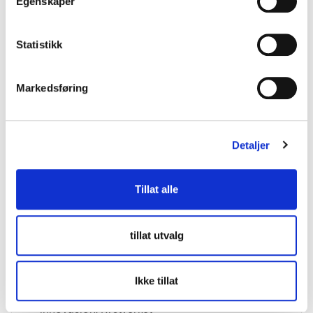
Egenskaper
når verdens havner og byer vil gjøre effektivisere sin
sjøtransport?
Statistikk
Hovedpunkter:
Innovative anskaffelser: Offentlige innkjøpere åpner
Markedsføring
for et testmarked der norske teknologileverandører
kan utvikle, demonstrere og finjustere løsninger
hjemme før de selger dem globalt.
Detaljer
Økt eksport: Kan offentlig kjøpekraft gjøre Norge til
førstevalget når verdens havner og byer vil
Tillat alle
effektivisere sin sjøtransport?
Medvirkende
tillat utvalg
Fride Solbakken
– Daglig Leder, Maritimt Forum
Ingebjørg Harto
– Daglig Leder, LUP
Ordstyrer
Ikke tillat
Elise Bakke
– Direktør for digitalisering og
innovasjon, Kystverket