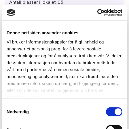
Antall plasser i lokalet: 65
Om arrangementet
Denne nettsiden anvender cookies
Vi bruker informasjonskapsler for å gi innhold og
annonser et personlig preg, for å levere sosiale
Arrangementet presenterer følgende caser:
mediefunksjoner og for å analysere trafikken vår. Vi deler
dessuten informasjon om hvordan du bruker nettstedet
HAV Group: Lavik-Oppedal – autonom ferjedrift i
vårt, med partnerne våre innen sosiale medier,
praksis
annonsering og analysearbeid, som kan kombinere den
med annen informasjon du har gjort tilgjengelig for dem,
Hyke: Fremtidens byferger – utslippsfrie og
eller som de har samlet inn gjennom din bruk av
autonome
tjenestene deres.
Samtykkevalg
Etter presentasjonene følger
Nødvendig
en panelsamtale sammen med politikere og
industrirepresentanter. Det store spørsmålet blir da:
Kan offentlig kjøpekraft gjøre Norge til førstevalget