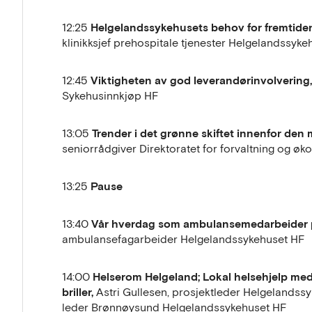
Helgelandssykehusets behov for fremtide
12:25
klinikksjef prehospitale tjenester Helgelandssyk
Viktigheten av god leverandørinvolvering
12:45
Sykehusinnkjøp HF
Trender i det grønne skiftet innenfor den 
13:05
seniorrådgiver Direktoratet for forvaltning og ø
Pause
13:25
Vår hverdag som ambulansemedarbeider 
13:40
ambulansefagarbeider Helgelandssykehuset HF
Helserom Helgeland; Lokal helsehjelp me
14:00
briller,
Astri Gullesen, prosjektleder Helgelandss
leder Brønnøysund Helgelandssykehuset HF