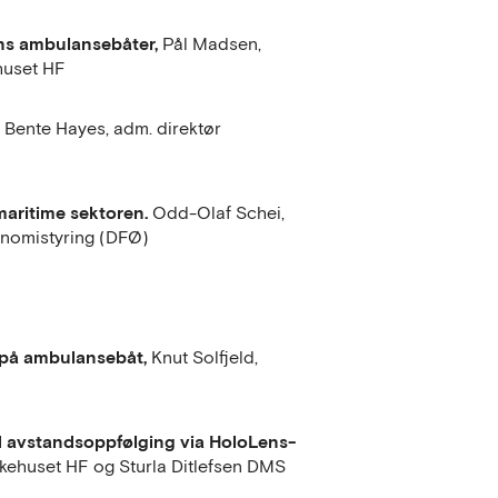
ns ambulansebåter,
Pål Madsen,
ehuset HF
,
Bente Hayes, adm. direktør
maritime sektoren.
Odd-Olaf Schei,
konomistyring (DFØ)
på ambulansebåt,
Knut Solfjeld,
d avstandsoppfølging via HoloLens-
ykehuset HF og Sturla Ditlefsen DMS