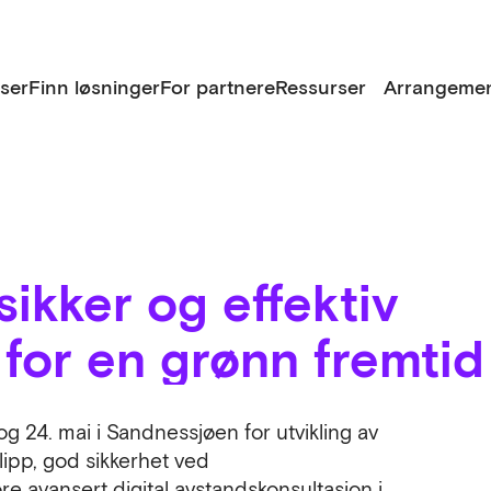
lser
Finn løsninger
For partnere
Ressurser
Arrangemen
ikker og effektiv
for en grønn fremtid
g 24. mai i Sandnessjøen for utvikling av
ipp, god sikkerhet ved
re avansert digital avstandskonsultasjon i