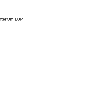
ter
Om LUP