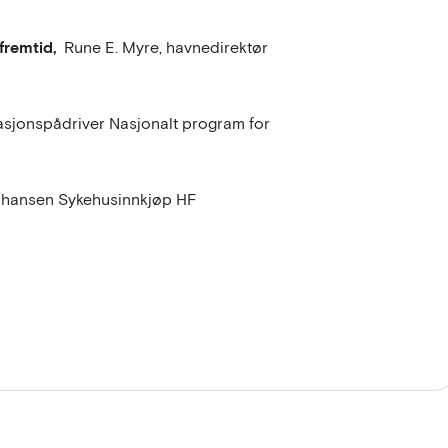
 fremtid,
Rune E. Myre, havnedirektør
asjonspådriver Nasjonalt program for
Johansen Sykehusinnkjøp HF