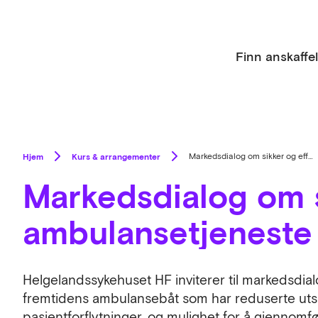
Finn anskaffe
Hjem
Kurs & arrangementer
Markedsdialog om sikker og effektiv ambulansetjeneste for en grønn fremtid
Markedsdialog om s
ambulansetjeneste 
Helgelandssykehuset HF inviterer til markedsdialo
fremtidens ambulansebåt som har reduserte utsl
pasientforflytninger, og mulighet for å gjennomfø