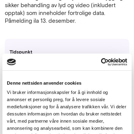
sikker behandling av lyd og video (inkludert
opptak) som inneholder fortrolige data.
Påmelding ila 13. desember.
Tidspunkt
Torsdag 16. desember 2021 kl. 10:00 -
15:00
Denne nettsiden anvender cookies
Sted
Digital Microsoft Teams.
Vi bruker informasjonskapsler for å gi innhold og
annonser et personlig preg, for å levere sosiale
mediefunksjoner og for å analysere trafikken vår. Vi deler
Meld deg på
dessuten informasjon om hvordan du bruker nettstedet
vårt, med partnerne våre innen sosiale medier,
annonsering og analysearbeid, som kan kombinere den