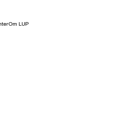
ter
Om LUP