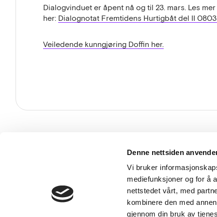
Dialogvinduet er åpent nå og til 23. mars. Les me
her:
Dialognotat Fremtidens Hurtigbåt del II 0803
Veiledende kunngjøring Doffin her.
Besø
Denne nettsiden anvende
Mid
Vi bruker informasjonskapsl
036
mediefunksjoner og for å a
nettstedet vårt, med part
kombinere den med annen in
gjennom din bruk av tjene