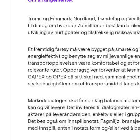
Troms og Finnmark, Nordland, Trøndelag og Vest
til dialog om hvordan 75 millioner best kan brukes ti
utvikling av hurtigbåter og tilstrekkelig risikoavlas
Et fremtidig fartøy må være bygget på smarte og 
energieffektivt og benytte seg av miljøvennlige e
transportopplevelsen være komfortabel og et fo
relevante ruter. Oppdragsgiver forventer at løsni
CAPEX og OPEX på sikt skal ned, sammenlignet 
styrke hurtigbåter som et transportmiddel langs k
Markedsdialogen skal finne riktig balanse mello
kan og vil levere. Det inviteres til dialogmøter, 
aktører på leverandørsiden, enkeltvis eller i grupp
Det bes også om innspillsnotat. Fagmiljø, brans
med innspill, enten i notats form og/eller ved å b