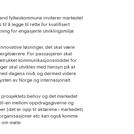
land fylkeskommune inviterer markedet
l å legge til rette for kvalifisert
tning for engasjerte utviklingsmiljø.
innovative løsninger, det skal være
nergibærere. For passasjeren skal
retrukket kommunikasjonsmiddel for
nger skal utvikles med hensyn på at
med dagens nivå, og dermed videre
ysten av Norge og internasjonalt.
m prosjektets behov og det markedet
en-til-en mellom oppdragsgiverne og
er (det er opp til aktørene i markedet).
jeorganisasjoner etc kan også komme
e om møte.