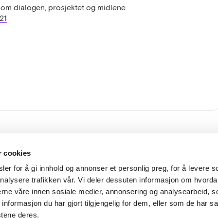
r om dialogen, prosjektet og midlene
21
ksadresse
Kontakt oss
r cookies
delthuns gate 27
lup@lup.no
er for å gi innhold og annonser et personlig preg, for å levere s
8 Oslo
nalysere trafikken vår. Vi deler dessuten informasjon om hvorda
Se alle kon
nerne våre innen sosiale medier, annonsering og analysearbeid, 
formasjon du har gjort tilgjengelig for dem, eller som de har sa
stene deres.