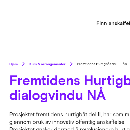
Finn anskaffe
Hjem
Kurs & arrangementer
Fremtidens Hurtigbåt del II – åpent dialogvindu NÅ
Fremtidens Hurtigbå
dialogvindu NÅ
Prosjektet fremtidens hurtigbåt del II, har som m
gjennom bruk av innovativ offentlig anskaffelse.
Prosjektet ønsker dermed å revolusjonere hurti