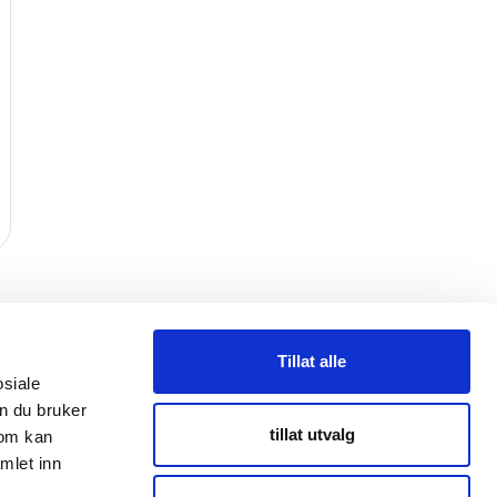
Tillat alle
osiale
n du bruker
taktpersoner
tillat utvalg
som kan
mlet inn