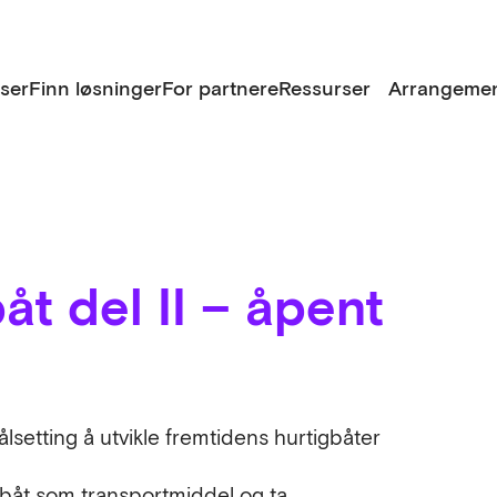
lser
Finn løsninger
For partnere
Ressurser
Arrangemen
t del II – åpent
ålsetting å utvikle fremtidens hurtigbåter
gbåt som transportmiddel og ta