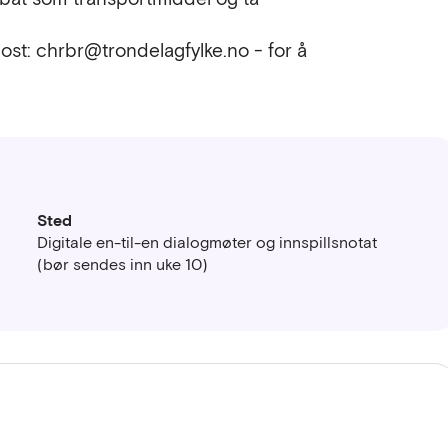
st: chrbr@trondelagfylke.no - for å
Sted
Digitale en-til-en dialogmøter og innspillsnotat
(bør sendes inn uke 10)