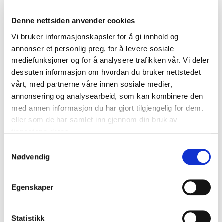
Om arrangementet
Denne nettsiden anvender cookies
Vi bruker informasjonskapsler for å gi innhold og
annonser et personlig preg, for å levere sosiale
Helseforetakene AHUS, Innlandet, Oslo
mediefunksjoner og for å analysere trafikken vår. Vi deler
Universitetssykehus, Vestre Viken, Sunnaas, Østfold
og Telemark deltar også i markedsdialogen. De sju
dessuten informasjon om hvordan du bruker nettstedet
helseforetakene ønsker gjennom dialogen å få
vårt, med partnerne våre innen sosiale medier,
bedre oversikt over hvilke løsninger som er
annonsering og analysearbeid, som kan kombinere den
tilgjengelige i dag og hva som er under utvikling.
med annen informasjon du har gjort tilgjengelig for dem,
eller som de har samlet inn gjennom din bruk av
Hovedmålsetningen for markedsdialogen er å skape
tjenestene deres.
et grunnlag for videre arbeid med utprøving og
Samtykkevalg
eventuell anskaffelse av pasientnær teknologi. Det
Nødvendig
er viktig for behovseierne å kunne vurdere mulige
gevinster ved innføring av ulike former for
pasientnær teknologi, sett opp mot kostnader.
Egenskaper
Helseforetakene vil gjennom denne
Statistikk