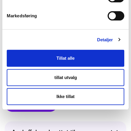
markedsdialogen særlig utforske: Løsninger for
trådløs overvåking og automatisk varsling og
teknologi tilknyttet pasientseng.
Markedsføring
Dialogen gjennomføres i to runder. Vi starter med en
innledende digital dialogkonferanse og vil i etterkant
Detaljer
gjennomføre en-til-en-møter med leverandører som
har aktuelle løsninger. Mer detaljert agenda kommer.
Tillat alle
Mer informasjon om dialogen finner du på å gå på
Doffin, samt på lenken under der invitasjonen er
lastet opp under dokumenter.
tillat utvalg
Ikke tillat
Meld deg på