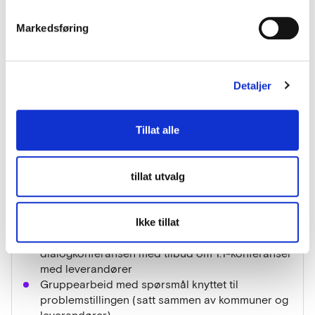
eksempel bygg, elektro, VVS, byggematerialer,
maskin og entreprenører.
Markedsføring
Geografisk nedslagsområde vil være Trøndelag og
tilgrensende regioner, som Helgeland, Nordmøre,
Detaljer
Nord-Gudbrandsdalen og Nord-Østerdalen. Vi
henvender oss spesielt til leverandører i distriktene
som kan være aktuelle leverandører til små og
Tillat alle
mellomstore distriktskommuner i Trøndelag.
Foreløpig program
tillat utvalg
Faglige innlegg
Presentasjoner fra kommuner som står i ulike
Ikke tillat
faser av sine byggeprosjekter. For noen
kommuner kan det være aktuelt å følge opp
dialogkonferansen med tilbud om 1:1-konferanser
med leverandører
Gruppearbeid med spørsmål knyttet til
problemstillingen (satt sammen av kommuner og