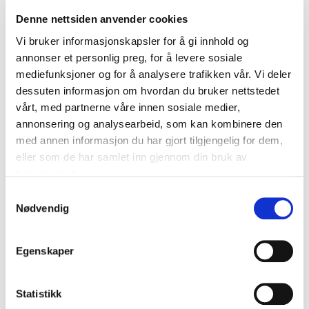
Gjennom dialogkonferansen ønsker vi å bidra til:
Denne nettsiden anvender cookies
økt kunnskap blant leverandører i distriktene om
Vi bruker informasjonskapsler for å gi innhold og
kommunenes byggeprosjekter og hvilken
annonser et personlig preg, for å levere sosiale
kompetanse og bistand kommunene ønsker i
mediefunksjoner og for å analysere trafikken vår. Vi deler
prosjektene.
dessuten informasjon om hvordan du bruker nettstedet
økt kunnskap om hvordan kommunene tenker om
vårt, med partnerne våre innen sosiale medier,
lokalt næringslivs mulighet for deltakelse og
annonsering og analysearbeid, som kan kombinere den
utvikling gjennom prosjektene – hvilke bedrifter
har vi i vårt lokalsamfunn som kan og vil levere i
med annen informasjon du har gjort tilgjengelig for dem,
byggeprosjektet?
eller som de har samlet inn gjennom din bruk av
at leverandører i distriktene kommer til orde med
tjenestene deres.
sine ønsker og utfordringer når det gjelder
Samtykkevalg
deltakelse i kommunale byggeprosjekter og egen
Nødvendig
bedriftsutvikling.
Målgruppe
Egenskaper
Målgruppene for dialogkonferansen er offentlige
byggherrer, som kommuner, og leverandørmarkedet.
Statistikk
Dette kan dreie seg om leverandører innen for