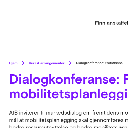
Finn anskaffe
Hjem
Kurs & arrangementer
Dialogkonferanse: Fremtidens mobilitetsplanleggingssystem
Dialogkonferanse: 
mobilitetsplanlegg
AtB inviterer til markedsdialog om fremtidens mo
mål at mobilitetsplanlegging skal gjennomføres my
bedre ressursutnyttelse og bedre mobilitetsløsnin