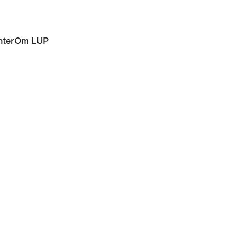
ter
Om LUP