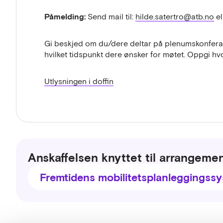
Påmelding:
Send mail til:
hilde.satertro@atb.no
el
Gi beskjed om du/dere deltar på plenumskonferan
hvilket tidspunkt dere ønsker for møtet. Oppgi h
Utlysningen i doffin
Anskaffelsen knyttet til arrangeme
Fremtidens mobilitetsplanleggingss