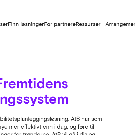
lser
Finn løsninger
For partnere
Ressurser
Arrangemen
Fremtidens
ingssystem
bilitetsplanleggingsløsning. AtB har som
e mer effektivt enn i dag, og føre til
ger for trønderne. AtB vil gå i dialog