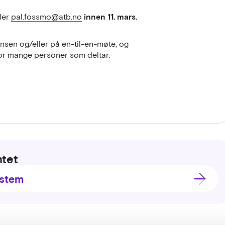
innen 11. mars.
ler
pal.fossmo@atb.no
sen og/eller på en-til-en-møte, og
vor mange personer som deltar.
ntet
ystem