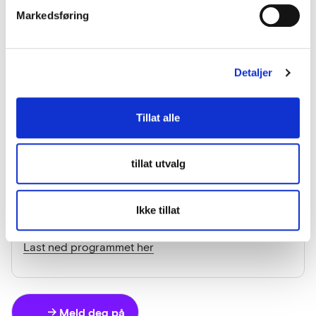
fylkeskommune
Markedsføring
Smart tilgang på bysykler
Masterloop for Kolumbus
Gamingpark
Qvisten Animation og Stargate Media for Larvik
Detaljer
kommune
Tillat alle
15:00 Mingling med deltakerne på
Forskningsparken
tillat utvalg
I tillegg vil du få høre mer om hva som skjer etter et
prosjekt er blitt gjennomført og lytte
på spennende paneldebatter!
Ikke tillat
Last ned programmet her
Meld deg på