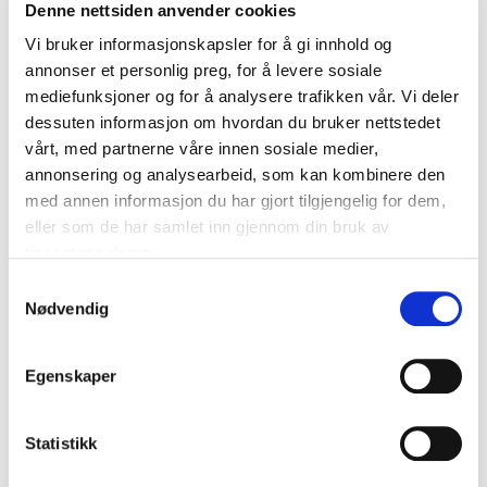
Denne nettsiden anvender cookies
På demodagen vil startups presentere sine
løsninger (MVP´s) for oppdragsgiver og alle andre
Vi bruker informasjonskapsler for å gi innhold og
med tilsvarende behov. Du får en anledning til å bli
annonser et personlig preg, for å levere sosiale
kjent med selskapene bak ideene, og deltar du
mediefunksjoner og for å analysere trafikken vår. Vi deler
fysisk blir det også mulig å møte dem.
dessuten informasjon om hvordan du bruker nettstedet
vårt, med partnerne våre innen sosiale medier,
Program
annonsering og analysearbeid, som kan kombinere den
med annen informasjon du har gjort tilgjengelig for dem,
12:30-13:00 Registrering (kun for de som deltar
eller som de har samlet inn gjennom din bruk av
fysisk)
tjenestene deres.
13:00 Velkommen og introduksjon
Samtykkevalg
13:15 Presentasjon av prosjektene
Nødvendig
Overgang til ny arbeidshverdag
Egenskaper
Avec for Patentstyret
Arrangørvennlig by
Axaz for Fredrikstad kommune
Statistikk
Detaljerte transportdata
Counting Hero for Troms og Finnmark