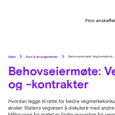
Finn anskaffe
Hjem
Kurs & arrangementer
Behovseiermøte: Vegmerkekonkurranser og -kontrakter
Behovseiermøte: V
og -kontrakter
Hvordan legge til rette for bedre vegmerkekonku
ønsker Statens vegvesen å diskutere med andre 
Målgruppe for møtet er faglig ansvarlige for ve