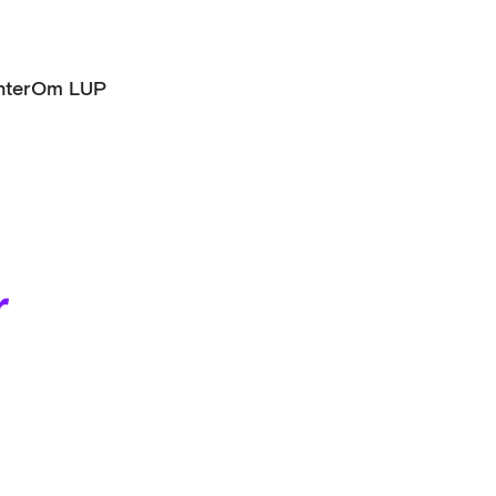
ter
Om LUP
r