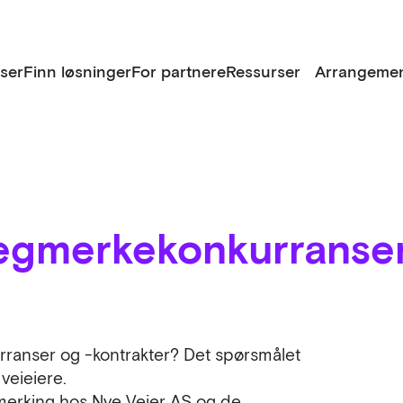
lser
Finn løsninger
For partnere
Ressurser
Arrangemen
egmerkekonkurranse
rranser og -kontrakter? Det spørsmålet
veieiere.
gmerking hos Nye Veier AS og de