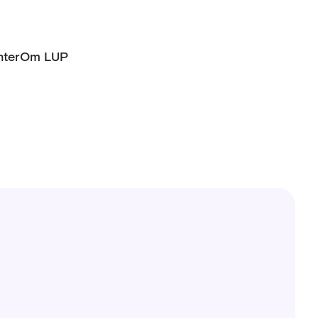
ter
Om LUP