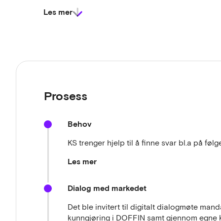
Det er målsetninger om å øke forståelsen, bevisst
Les mer
omkring de utfordringer som møter kommunal sekto
skal gi grunnlag for systematisk utvikling av nye,
sosial og økonomisk bærekraft.
Prosess
Behov
KS trenger hjelp til å finne svar bl.a på fø
Les mer
Hvilke utviklingstrekk bør settes i sammen
forståelse og mer langsiktig politikkutvikli
Dialog med markedet
Hvordan kan en bredere innsikt om fremtide
inspirasjon til dialog om alternative fremtide
Det ble invitert til digitalt dialogmøte ma
innovasjon og handling?
kunngjøring i DOFFIN samt gjennom egne ka