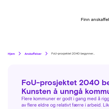
Finn anskaffe
Hjem
Anskaffelser
FoU-prosjektet 2040 begynner nå – Kunsten å unngå kommunal kollaps
FoU-prosjektet 2040 b
Kunsten å unngå kommu
Flere kommuner er godt i gang med å rigge
av flere eldre og relativt færre i arbeid. L