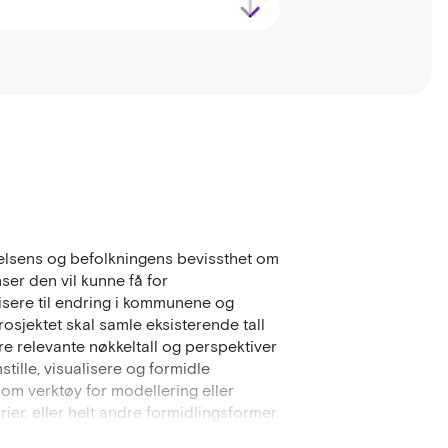
elsens og befolkningens bevissthet om
er den vil kunne få for
isere til endring i kommunene og
osjektet skal samle eksisterende tall
e relevante nøkkeltall og perspektiver
tille, visualisere og formidle
om verktøy for modellering eller
rier, eller helt andre formidlingsformer.