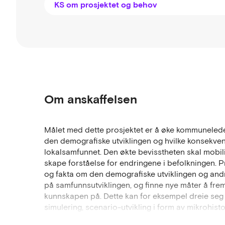
KS om prosjektet og behov
Om anskaffelsen
Målet med dette prosjektet er å øke kommuneled
den demografiske utviklingen og hvilke konsekvens
lokalsamfunnet. Den økte bevisstheten skal mobil
skape forståelse for endringene i befolkningen. Pr
og fakta om den demografiske utviklingen og andr
på samfunnsutviklingen, og finne nye måter å frems
kunnskapen på. Dette kan for eksempel dreie seg 
simulering, scenario-utvikling i form av mikrohisto