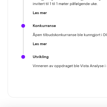
Hvordan kan vi gjennom prosessen øke off
invitert til 1 til 1 møter påfølgende uke.
utfordringer på en mer bærekraftig måte?
Les mer
Hvordan kan vi kombinere et krevende frem
tilnærming slik at utfordringene ikke virk
Konkurranse
Åpen tilbudskonkurranse ble kunngjort i D
Les mer
Lenke til konkurransen hos
Doffin
Utvikling
Vinneren av oppdraget ble Vista Analyse 