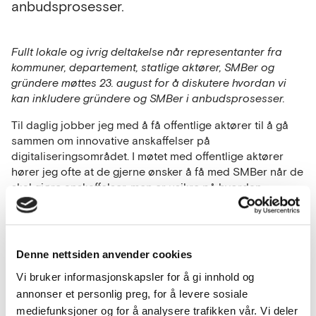
anbudsprosesser.
Fullt lokale og ivrig deltakelse når representanter fra
kommuner, departement, statlige aktører, SMBer og
gründere møttes 23. august for å diskutere hvordan vi
kan inkludere gründere og SMBer i anbudsprosesser.
Til daglig jobber jeg med å få offentlige aktører til å gå
sammen om innovative anskaffelser på
digitaliseringsområdet. I møtet med offentlige aktører
hører jeg ofte at de gjerne ønsker å få med SMBer når de
skal gjøre anskaffelser, men er usikre på hvordan.
Gründere og småbedrifter er på sin side veldig
interesserte i å levere sine tjenester til det offentlige.
Møtet sammen med Oslo Business Region, Oslo
Denne nettsiden anvender cookies
kommune og selskapene som deltok
deres akseleratorprogram var derfor kjempenyttig!
Vi bruker informasjonskapsler for å gi innhold og
SmartOslo Accelerator er et samarbeid mellom Oslo
annonser et personlig preg, for å levere sosiale
Business Region og Oslo kommune, som et pilotprosjekt
mediefunksjoner og for å analysere trafikken vår. Vi deler