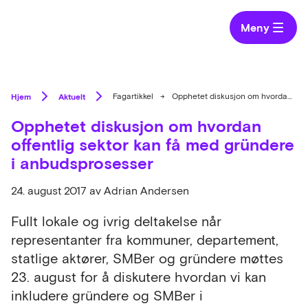
Meny
Hjem
Aktuelt
Fagartikkel
→
Opphetet diskusjon om hvordan offentlig sektor kan få med gründere i anbudsprosesser
Opphetet diskusjon om hvordan
offentlig sektor kan få med gründere
i anbudsprosesser
24. august 2017
av Adrian Andersen
Fullt lokale og ivrig deltakelse når
representanter fra kommuner, departement,
statlige aktører, SMBer og gründere møttes
23. august for å diskutere hvordan vi kan
inkludere gründere og SMBer i