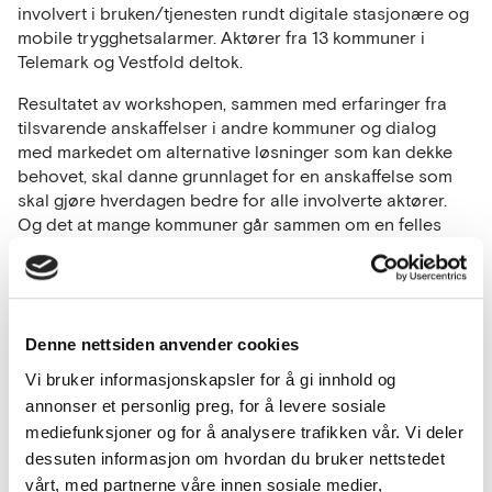
involvert i bruken/tjenesten rundt digitale stasjonære og
mobile trygghetsalarmer. Aktører fra 13 kommuner i
Telemark og Vestfold deltok.
Resultatet av workshopen, sammen med erfaringer fra
tilsvarende anskaffelser i andre kommuner og dialog
med markedet om alternative løsninger som kan dekke
behovet, skal danne grunnlaget for en anskaffelse som
skal gjøre hverdagen bedre for alle involverte aktører.
Og det at mange kommuner går sammen om en felles
anskaffelse gjør også sitt til at mulighetsrommet, til å
utfordre leverandørene til å «strekke seg» litt lenger for å
dekke behovet som Vestfold- og Telemarks-kommunene
beskriver, blir større.
Denne nettsiden anvender cookies
Neste på agendaen for kommunene er å gå i dialog med
Vi bruker informasjonskapsler for å gi innhold og
leverandørene for å få innspill og løsningsforslag som
annonser et personlig preg, for å levere sosiale
kan gi ennå mer informasjon om hva kommunene kan
mediefunksjoner og for å analysere trafikken vår. Vi deler
etterspørre når de lyser ut konkurransen. Så gjenstår det
å se om markedet tar utfordringene ….
dessuten informasjon om hvordan du bruker nettstedet
Kommunene legger hvertfall ned et godt stykke arbeid
vårt, med partnerne våre innen sosiale medier,