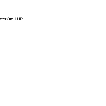
ter
Om LUP