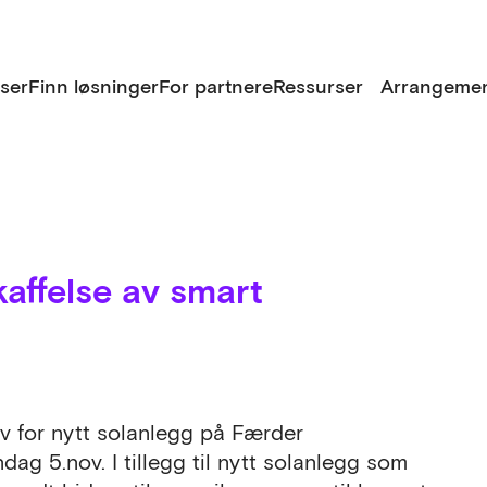
lser
Finn løsninger
For partnere
Ressurser
Arrangemen
kaffelse av smart
v for nytt solanlegg på Færder
ndag 5.nov. I tillegg til nytt solanlegg som