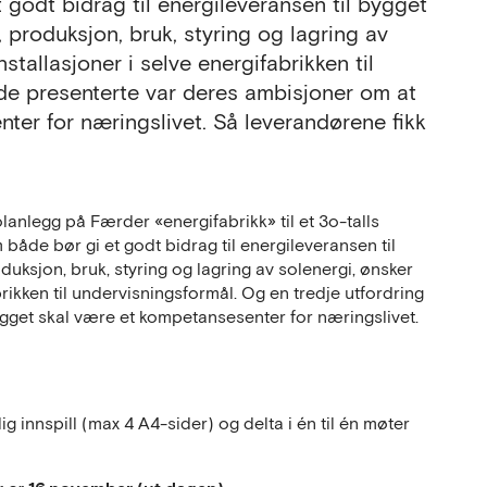
godt bidrag til energileveransen til bygget
, produksjon, bruk, styring og lagring av
tallasjoner i selve energifabrikken til
 de presenterte var deres ambisjoner om at
ter for næringslivet. Så leverandørene fikk
lanlegg på Færder «energifabrikk» til et 3o-talls
 både bør gi et godt bidrag til energileveransen til
duksjon, bruk, styring og lagring av solenergi, ønsker
rikken til undervisningsformål. Og en tredje utfordring
gget skal være et kompetansesenter for næringslivet.
g innspill (max 4 A4-sider) og delta i én til én møter