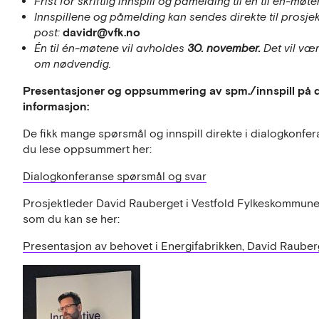
Frist for skriftlig innspill og påmelding til én til én-møte
Innspillene og påmelding kan sendes direkte til prosj
davidr@vfk.no
post:
Én til én-møtene vil avholdes
30. november.
Det vil væ
om nødvendig.
Presentasjoner og oppsummering av spm./innspill på di
informasjon:
De fikk mange spørsmål og innspill direkte i dialogkonfer
du lese oppsummert her:
Dialogkonferanse spørsmål og svar
Prosjektleder David Rauberget i Vestfold Fylkeskommune 
som du kan se her:
Presentasjon av behovet i Energifabrikken, David Rauber