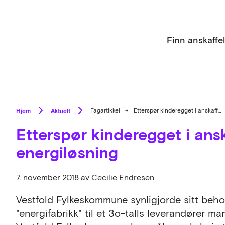
Finn anskaffe
Hjem
Aktuelt
Fagartikkel
→
Etterspør kinderegget i anskaffelse av smart energiløsning
Etterspør kinderegget i ans
energiløsning
7. november 2018
av Cecilie Endresen
Vestfold Fylkeskommune synligjorde sitt beho
"energifabrikk" til et 3o-talls leverandører ma