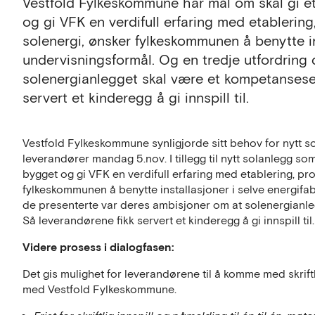
Vestfold Fylkeskommune har mål om skal gi et 
og gi VFK en verdifull erfaring med etablering
solenergi, ønsker fylkeskommunen å benytte ins
undervisningsformål. Og en tredje utfordring
solenergianlegget skal være et kompetansesen
servert et kinderegg å gi innspill til.
Vestfold Fylkeskommune synligjorde sitt behov for nytt so
leverandører mandag 5.nov. I tillegg til nytt solanlegg som
bygget og gi VFK en verdifull erfaring med etablering, pro
fylkeskommunen å benytte installasjoner i selve energifab
de presenterte var deres ambisjoner om at solenergianle
Så leverandørene fikk servert et kinderegg å gi innspill til.
Videre prosess i dialogfasen:
Det gis mulighet for leverandørene til å komme med skriftli
med Vestfold Fylkeskommune.