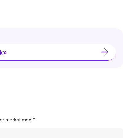
kk»
t er merket med
*