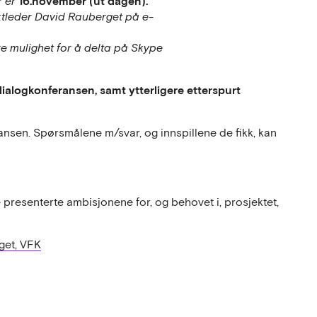
16.november (ut dagen).
r er
ektleder David Rauberget på e-
re mulighet for å delta på Skype
alogkonferansen, samt ytterligere etterspurt
ansen. Spørsmålene m/svar, og innspillene de fikk, kan
presenterte ambisjonene for, og behovet i, prosjektet,
get, VFK