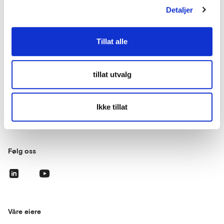
Kontakt oss
Detaljer
lup@lup.no
Tillat alle
Se alle kontaktpersoner
tillat utvalg
Besøksadresse
Middelthuns gate 27
Ikke tillat
0368 Oslo
Følg oss
Våre eiere