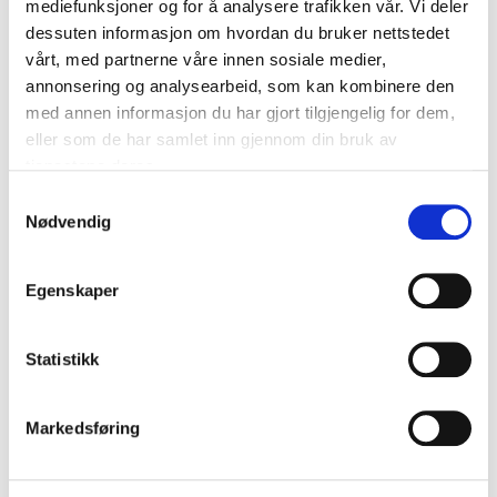
mediefunksjoner og for å analysere trafikken vår. Vi deler
dessuten informasjon om hvordan du bruker nettstedet
Relaterte anskaffelser (1)
vårt, med partnerne våre innen sosiale medier,
annonsering og analysearbeid, som kan kombinere den
med annen informasjon du har gjort tilgjengelig for dem,
Prehospital video i samhandling (PreViS2)
eller som de har samlet inn gjennom din bruk av
Videokommunikasjon tilrettelegger for bedre
tjenestene deres.
veiledning fra lege til ambulansepersonell. Pasienter
avklares tidligere når leger får mulighet til å se og
Samtykkevalg
vurdere pasienter digitalt, og får raskere behandling,
Nødvendig
av paramedic eller annet helsepersonell på stedet.
Helsepersonell få bistand til å gjøre…
Egenskaper
Statistikk
Markedsføring