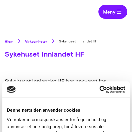
Meny
Hjem
Virksomheter
Sykehuset Innlandet HF
Sykehuset Innlandet HF
Sykehuset Innlandet HF har ansvaret for
spesialisthelsetjenester innen somatikk, psykisk
helsevern, tverrfaglig spesialisert rusbehandling
og prehospitale tjenester i Innlandet.
Denne nettsiden anvender cookies
Vi bruker informasjonskapsler for å gi innhold og
annonser et personlig preg, for å levere sosiale