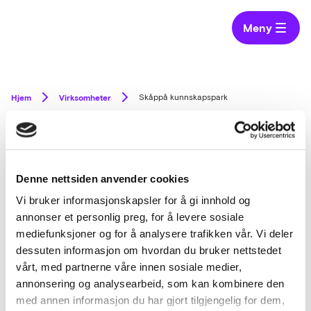
Meny
Hjem
Virksomheter
Skåppå kunnskapspark
Skåppå kunnskapspark
Denne nettsiden anvender cookies
Skåppå hjelper gründere og etablerte bedrifter
Vi bruker informasjonskapsler for å gi innhold og
i utviklingen av selskapet, og bistår med
annonser et personlig preg, for å levere sosiale
prosjektledelse i større utviklingsprosjekter.
mediefunksjoner og for å analysere trafikken vår. Vi deler
Gudbrandsdal og Lillehammerregionen.
dessuten informasjon om hvordan du bruker nettstedet
vårt, med partnerne våre innen sosiale medier,
annonsering og analysearbeid, som kan kombinere den
med annen informasjon du har gjort tilgjengelig for dem,