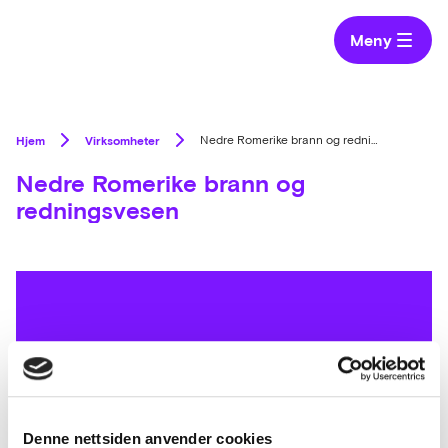
Meny
Hjem
Virksomheter
Nedre Romerike brann og redningsvesen
Nedre Romerike brann og
redningsvesen
Nedre Romerike brann- og redningsvesen IKS
(NRBR) er brannvesenet for de som bor i
kommunene Gjerdrum, Lillestrøm, Rælingen,
Denne nettsiden anvender cookies