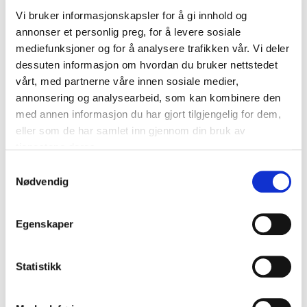
Lørenskog, Nittedal og Aurskog-Høland.
Vi bruker informasjonskapsler for å gi innhold og
annonser et personlig preg, for å levere sosiale
mediefunksjoner og for å analysere trafikken vår. Vi deler
dessuten informasjon om hvordan du bruker nettstedet
Med seks kommuner, 208 600 innbyggere og
vårt, med partnerne våre innen sosiale medier,
et areal på 2 013 kvadratkilometer er NRBR
annonsering og analysearbeid, som kan kombinere den
Norges sjette største brannvesen utfra
med annen informasjon du har gjort tilgjengelig for dem,
innbyggertall. NRBR jobber for et sikkert
eller som de har samlet inn gjennom din bruk av
samfunn hvor ingen skal dø eller bli skadet
tjenestene deres.
forårsaket av brann, eksplosjon, farlige stoffer
Samtykkevalg
eller andre akutte ulykker. Vi skal videre verne liv,
Nødvendig
helse, miljø og materielle verdier mot skader
forårsaket av brann, eksplosjon farlige stoffer
Egenskaper
eller andre akutte ulykker.
Statistikk