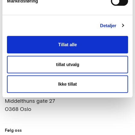
Markedsføring
Detaljer
Kontakt oss
Tillat alle
lup@lup.no
tillat utvalg
Se alle kontaktpersoner
Ikke tillat
Besøksadresse
Middelthuns gate 27
0368 Oslo
Følg oss