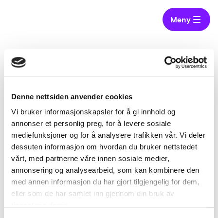
Meny
Hjem
Virksomheter
Midsund kommune
Midsund kommune
Denne nettsiden anvender cookies
Vi bruker informasjonskapsler for å gi innhold og
annonser et personlig preg, for å levere sosiale
Midsund er en øykommune i Romsdal i Møre og
mediefunksjoner og for å analysere trafikken vår. Vi deler
Romsdal. Kommunesenteret er 6475 Midsund,
dessuten informasjon om hvordan du bruker nettstedet
beliggende på Otrøy.
vårt, med partnerne våre innen sosiale medier,
annonsering og analysearbeid, som kan kombinere den
med annen informasjon du har gjort tilgjengelig for dem,
eller som de har samlet inn gjennom din bruk av
tjenestene deres.