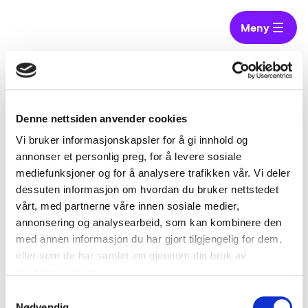
Meny
Hjem
Virksomheter
Lunner kommune
Denne nettsiden anvender cookies
Lunner kommune
Vi bruker informasjonskapsler for å gi innhold og
annonser et personlig preg, for å levere sosiale
mediefunksjoner og for å analysere trafikken vår. Vi deler
Kommune på Østlandet
dessuten informasjon om hvordan du bruker nettstedet
vårt, med partnerne våre innen sosiale medier,
annonsering og analysearbeid, som kan kombinere den
med annen informasjon du har gjort tilgjengelig for dem,
eller som de har samlet inn gjennom din bruk av
tjenestene deres.
Samtykkevalg
Nødvendig