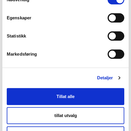
Kontakt oss
Egenskaper
lup@lup.no
Statistikk
Se alle kontaktpersoner
Markedsføring
Besøksadresse
Middelthuns gate 27
Detaljer
0368 Oslo
Tillat alle
Følg oss
tillat utvalg