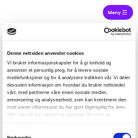
Meny
Hjem
Virksomheter
Gladsaxe kommune
Denne nettsiden anvender cookies
Gladsaxe kommune
Vi bruker informasjonskapsler for å gi innhold og
annonser et personlig preg, for å levere sosiale
mediefunksjoner og for å analysere trafikken vår. Vi deler
https://gladsaxe.dk/
dessuten informasjon om hvordan du bruker nettstedet
vårt, med partnerne våre innen sosiale medier,
annonsering og analysearbeid, som kan kombinere den
med annen informasjon du har gjort tilgjengelig for dem,
eller som de har samlet inn gjennom din bruk av
tjenestene deres.
Samtykkevalg
Nødvendig