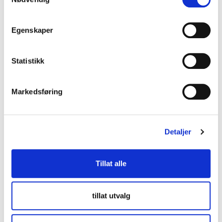
Kontakt oss
Egenskaper
lup@lup.no
Statistikk
Se alle kontaktpersoner
Markedsføring
Besøksadresse
Middelthuns gate 27
Detaljer
0368 Oslo
Tillat alle
Følg oss
tillat utvalg