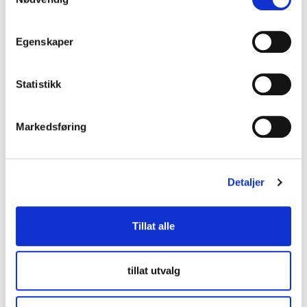
Kontakt oss
Egenskaper
lup@lup.no
Statistikk
Se alle kontaktpersoner
Markedsføring
Besøksadresse
Middelthuns gate 27
Detaljer
0368 Oslo
Tillat alle
Følg oss
tillat utvalg