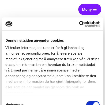
Meny
Hjem
Virksomheter
Dyrøy kommune
Denne nettsiden anvender cookies
Dyrøy kommune
Vi bruker informasjonskapsler for å gi innhold og
annonser et personlig preg, for å levere sosiale
mediefunksjoner og for å analysere trafikken vår. Vi deler
Dyrøy kommune ligger i Troms.
dessuten informasjon om hvordan du bruker nettstedet
vårt, med partnerne våre innen sosiale medier,
annonsering og analysearbeid, som kan kombinere den
med annen informasjon du har gjort tilgjengelig for dem,
eller som de har samlet inn gjennom din bruk av
tjenestene deres.
Samtykkevalg
Nødvendig