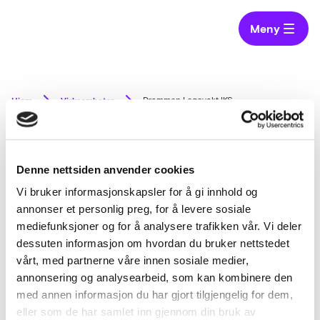
Meny
Hjem
Virksomheter
Drammen Legevakt IKS
Drammen Legevakt IKS
Denne nettsiden anvender cookies
Vi bruker informasjonskapsler for å gi innhold og
Drammen legevakt drives som et
annonser et personlig preg, for å levere sosiale
interkommunalt samarbeid bestående av
mediefunksjoner og for å analysere trafikken vår. Vi deler
kommunene Drammen, Lier og nordre
dessuten informasjon om hvordan du bruker nettstedet
Holmestrand med totalt ca. 140 000
vårt, med partnerne våre innen sosiale medier,
innbyggere. For mer informasjon, se
annonsering og analysearbeid, som kan kombinere den
www.legevaktadrammen.no
med annen informasjon du har gjort tilgjengelig for dem,
eller som de har samlet inn gjennom din bruk av