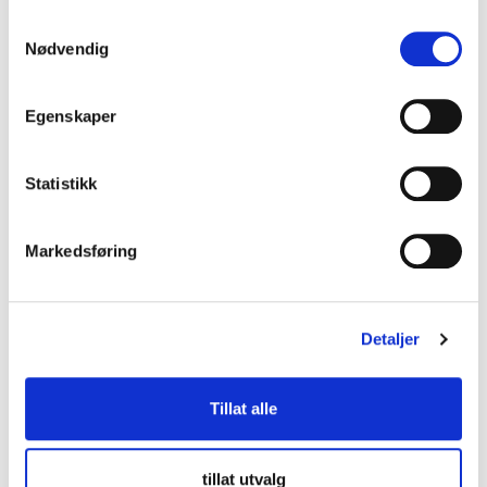
Samtykkevalg
Nødvendig
Egenskaper
Kontakt oss
Statistikk
lup@lup.no
Se alle kontaktpersoner
Markedsføring
Besøksadresse
Detaljer
Middelthuns gate 27
0368 Oslo
Tillat alle
Følg oss
tillat utvalg