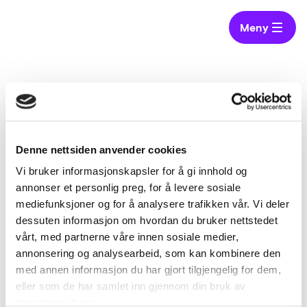
Meny
Hjem
Anskaffelser
Harald Aas, innovasjonspådriver stat og forsvar
Harald Aas, innovasjonspådriver stat
Denne nettsiden anvender cookies
og forsvar
Vi bruker informasjonskapsler for å gi innhold og
14. september 2017 |
Sist oppdatert
7. mai 2026
annonser et personlig preg, for å levere sosiale
mediefunksjoner og for å analysere trafikken vår. Vi deler
dessuten informasjon om hvordan du bruker nettstedet
vårt, med partnerne våre innen sosiale medier,
Status
annonsering og analysearbeid, som kan kombinere den
Anskaffelse
med annen informasjon du har gjort tilgjengelig for dem,
Sektor
eller som de har samlet inn gjennom din bruk av
tjenestene deres.