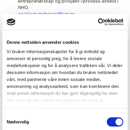
entreprenørskap og prosjekt-/prosess-arbeid i
NHO.
cecilie.m.endresen@lup.no
997 02 688
Dokumenter (10)
Denne nettsiden anvender cookies
Invitasjon til dialogkonferanse
Vi bruker informasjonskapsler for å gi innhold og
annonser et personlig preg, for å levere sosiale
Ønsket bassengtyper
mediefunksjoner og for å analysere trafikken vår. Vi deler
dessuten informasjon om hvordan du bruker nettstedet
vårt, med partnerne våre innen sosiale medier,
Presentasjon av prosjektet
annonsering og analysearbeid, som kan kombinere den
med annen informasjon du har gjort tilgjengelig for dem,
eller som de har samlet inn gjennom din bruk av
Vis 7 dokumenter til
tjenestene deres.
Samtykkevalg
Nødvendig
Prosess