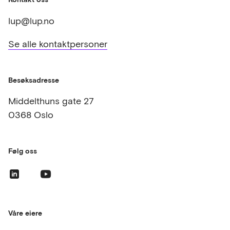
engasjere rådgivere, arkitekt og entreprenør
for fase 0 (overordnet romprogram/enkel ark
lup@lup.no
skisse og kostnadsvurdering).
Se alle kontaktpersoner
Etter avsluttet fase 0, hvis politikerne syns
innhold og kostnad er ok, så går prosjektet
videre til fase 1 ( forprosjekt, kalkulasjon og
kontrakt for gjennomføring), og så til fase 2 (
Besøksadresse
detaljprosjekt, utførelse og overlevering).
Middelthuns gate 27
Prosjektet
kan
avsluttes etter fase 0 og fase 1
om ikke resultatet svarer ut forventningen til
0368 Oslo
kostnadsramme og innhold.
Følg oss
Våre eiere