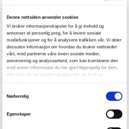
klimaambisjoner, samt utgangspunkt for et godt
kontraktssamarbeid.
Denne nettsiden anvender cookies
Derfor oppfordres nå leverandørbransjen til å
Vi bruker informasjonskapsler for å gi innhold og
komme med gode og framtidsretta løsninger for mer
annonser et personlig preg, for å levere sosiale
bærekraftige og innovative tjenester enn i
mediefunksjoner og for å analysere trafikken vår. Vi deler
tradisjonelle driftskontrakter.
dessuten informasjon om hvordan du bruker nettstedet
vårt, med partnerne våre innen sosiale medier,
Fylkeskommunen ønsker bl.a innspill på best mulige
annonsering og analysearbeid, som kan kombinere den
driftsløsninger sett opp mot generell drift, vinterdrift,
med annen informasjon du har gjort tilgjengelig for dem,
klima og miljø og pris.
eller som de har samlet inn gjennom din bruk av
tjenestene deres.
Se veiledende kunngjøring i
Doffin
samt
dialognotat
Samtykkevalg
og invitasjon
, for spørsmål Vestland fylkeskommune
Nødvendig
ønsker innspill på, og benytt denne muligheten til å
påvirke konkurransen i tidligfase.
Egenskaper
Målet med denne dialogkonferansen og de