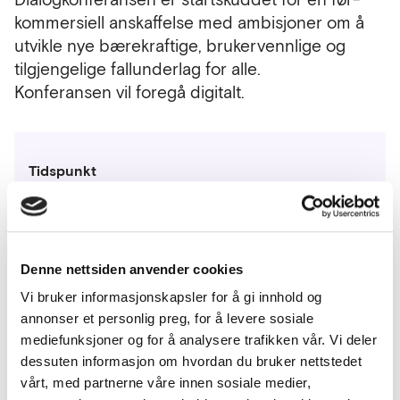
kommersiell anskaffelse med ambisjoner om å
utvikle nye bærekraftige, brukervennlige og
tilgjengelige fallunderlag for alle.
Konferansen vil foregå digitalt.
Tidspunkt
Tirsdag 1. november 2022 kl. 09:00 -
10:30
Denne nettsiden anvender cookies
Sted
Dialogkonferansen foregår digitalt.
Vi bruker informasjonskapsler for å gi innhold og
Møteinnkalling med link til
annonser et personlig preg, for å levere sosiale
arrangementet sendes på e-post til de
mediefunksjoner og for å analysere trafikken vår. Vi deler
som melder seg på.
dessuten informasjon om hvordan du bruker nettstedet
vårt, med partnerne våre innen sosiale medier,