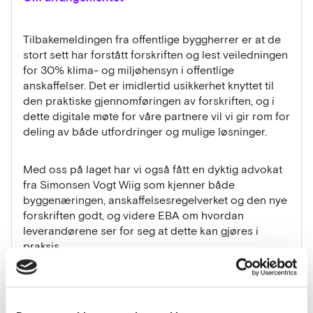
Tilbakemeldingen fra offentlige byggherrer er at de
stort sett har forstått forskriften og lest veiledningen
for 30% klima- og miljøhensyn i offentlige
anskaffelser. Det er imidlertid usikkerhet knyttet til
den praktiske gjennomføringen av forskriften, og i
dette digitale møte for våre partnere vil vi gir rom for
deling av både utfordringer og mulige løsninger.
Med oss på laget har vi også fått en dyktig advokat
fra Simonsen Vogt Wiig som kjenner både
byggenæringen, anskaffelsesregelverket og den nye
forskriften godt, og videre EBA om hvordan
leverandørene ser for seg at dette kan gjøres i
praksis.
Målgruppen for arrangementet er offentlige
byggherrer enten du er innkjøper (merkantil) eller