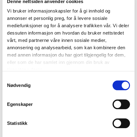
fagperson inne området bygg- og anlegg.
Denne nettsiden anvender cookies
Vi bruker informasjonskapsler for å gi innhold og
NB! Arrangementet er av kapasitetshensyn kun for
annonser et personlig preg, for å levere sosiale
programmets partnere
mediefunksjoner og for å analysere trafikken vår. Vi deler
dessuten informasjon om hvordan du bruker nettstedet
Lenke til digitalt møte blir sendt ut på e-post
vårt, med partnerne våre innen sosiale medier,
samme dag.
annonsering og analysearbeid, som kan kombinere den
med annen informasjon du har gjort tilgjengelig for dem,
eller som de har samlet inn gjennom din bruk av
Agenda
tjenestene deres.
Samtykkevalg
12.00
Nødvendig
Introduksjon
, Harald Aas, LUP
Egenskaper
12.05
Statistikk
Faginnlegg:
Hvilke endringer vil nye klima og
miljøhensyn føre til i praksis?