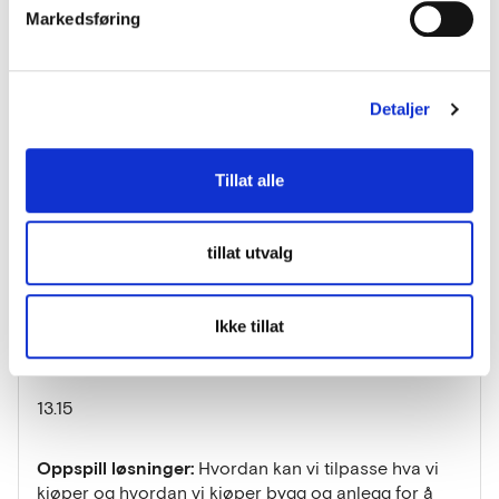
Markedsføring
Espen Bakken er partner i Simonsen Vogt Wiig
Detaljer
Spørsmålsrunde
12.30
Tillat alle
Oppspill utfordringer:
Hvilke utfordringer møter vi i
tillat utvalg
anskaffelser av bygg og anlegg med nye klima og
miljøhensyn? Elizabeth Calder, Forsvarsbygg
Ikke tillat
Kommentarrunde
13.15
Oppspill løsninger:
Hvordan kan vi tilpasse hva vi
kjøper og hvordan vi kjøper bygg og anlegg for å