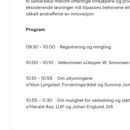
til samarbeid mellom offentlige innkjøpere og privat
eksisterende løsninger må tilpasses behovene elle
såkalt anskaffelse av innovasjon.
Program
09.30 – 10.00 Registrering og mingling
10.00 – 10.10 Velkommen v/Jesper W. Simonsen
10.10 – 10.55 Om utlysningene
v/Idun Lyngstad, Forskningsrådet og Sunniva Jo
10.55 – 11.30 Om mulighet for veiledning og støt
v/Harald Aas, LUP og Johan Englund, Difi