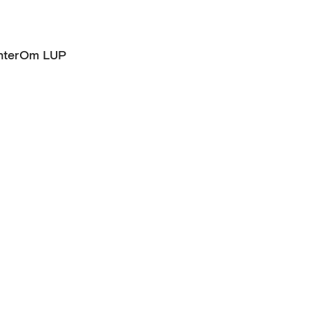
ter
Om LUP