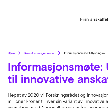
Finn anskaffe
Hjem
Kurs & arrangementer
Informasjonsmøte: Utlysning av midler til innovative anskaffelser 2020
Informasjonsmøte: 
til innovative ansk
I løpet av 2020 vil Forskningsrådet og Innovasjon
millioner kroner til hver sin variant av innovative 
samarbeid med Nasjonalt program for leverandøru