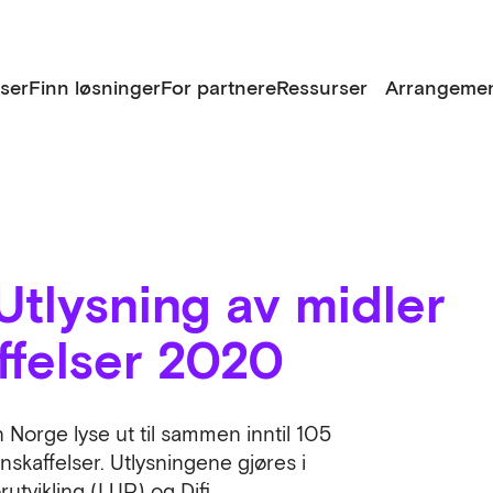
lser
Finn løsninger
For partnere
Ressurser
Arrangemen
Utlysning av midler
affelser 2020
 Norge lyse ut til sammen inntil 105
anskaffelser. Utlysningene gjøres i
tvikling (LUP) og Difi.