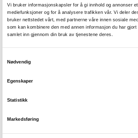
Vi bruker informasjonskapsler for å gi innhold og annonser et 
mediefunksjoner og for å analysere trafikken vår. Vi deler 
Meld deg på
bruker nettstedet vårt, med partnerne våre innen sosiale me
som kan kombinere den med annen informasjon du har gjort ti
samlet inn gjennom din bruk av tjenestene deres.
Samtykkevalg
Nødvendig
Kontakt oss
Egenskaper
lup@lup.no
Se alle kontaktpersoner
Statistikk
Besøksadresse
Markedsføring
Middelthuns gate 27