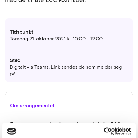
Tidspunkt
Torsdag 21. oktober 2021 kl. 10:00 - 12:00
Sted
Digitalt via Teams. Link sendes de som melder seg
på.
Om arrangementet
Forprosjektet skal omfatte ny barneskole for 700
elever og inntil 90 ansatte. Svømmehall, nødvendig
infrastrukturtiltak, miljø- og energitiltak skal også