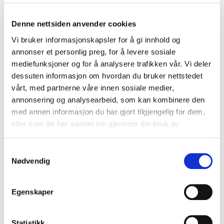
utredes nærmere i forprosjektet. Videre skal ny
Hokksund barneskole være et bygg som brukes
Denne nettsiden anvender cookies
mest mulig av innbyggerne.
Vi bruker informasjonskapsler for å gi innhold og
annonser et personlig preg, for å levere sosiale
Formålet med dialogkonferansen er å få innspill fra
mediefunksjoner og for å analysere trafikken vår. Vi deler
leverandørene på hvordan Øvre Eiker kommune kan
dessuten informasjon om hvordan du bruker nettstedet
nå de målsettingene de har for bygget på en best
vårt, med partnerne våre innen sosiale medier,
mulig måte. Målet er å få mest mulig kunnskap om
annonsering og analysearbeid, som kan kombinere den
mulighetsrommet og alternative løsninger som
med annen informasjon du har gjort tilgjengelig for dem,
finnes i markedet.
eller som de har samlet inn gjennom din bruk av
tjenestene deres.
Øvre Eiker kommune ønsker spesielt innspill på:
Samtykkevalg
hvordan nye Hokksund barneskole kan møte
Nødvendig
endrede behov og være tilpasningsdyktig til
framtidige endringer i skolestrukturen (nye
Egenskaper
undervisnings- og arbeidsformer); krav til
fleksibilitet/elastitet.
miljø- og energitiltak som bidrar til å redusere
Statistikk