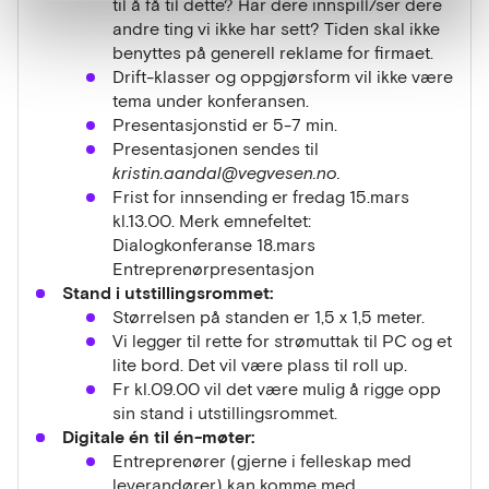
til å få til dette? Har dere innspill/ser dere
andre ting vi ikke har sett? Tiden skal ikke
benyttes på generell reklame for firmaet.
Drift-klasser og oppgjørsform vil ikke være
tema under konferansen.
Presentasjonstid er 5-7 min.
Presentasjonen sendes til
kristin.aandal@vegvesen.no.
Frist for innsending er fredag 15.mars
kl.13.00. Merk emnefeltet:
Dialogkonferanse 18.mars
Entreprenørpresentasjon
Stand i utstillingsrommet:
Størrelsen på standen er 1,5 x 1,5 meter.
Vi legger til rette for strømuttak til PC og et
lite bord. Det vil være plass til roll up.
Fr kl.09.00 vil det være mulig å rigge opp
sin stand i utstillingsrommet.
Digitale én til én-møter:
Entreprenører (gjerne i felleskap med
leverandører) kan komme med