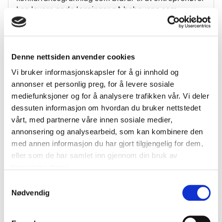
kan levere gode løsninger på behovene som
presenteres.
Leverandørdialogen gir entreprenørene innsikt i hva
Denne nettsiden anvender cookies
som finnes i markedet av digitale støtte- og
beslutningssystemer for vegdrift, slik at de kan sette
Vi bruker informasjonskapsler for å gi innhold og
inn best mulige tiltak til rett tid. Utviklerne på sin side
annonser et personlig preg, for å levere sosiale
skal få innsikt i hvilke behov driftsentreprenørene
mediefunksjoner og for å analysere trafikken vår. Vi deler
har.
dessuten informasjon om hvordan du bruker nettstedet
vårt, med partnerne våre innen sosiale medier,
Leverandørdialogen består av:
annonsering og analysearbeid, som kan kombinere den
med annen informasjon du har gjort tilgjengelig for dem,
Dialogkonferanse med mulighet for kobling
eller som de har samlet inn gjennom din bruk av
mellom aktører, og hvor teknologileverandører
tjenestene deres.
gis mulighet til å presenteres sine
løsninger/teknologi.
Samtykkevalg
Påfølgende digitale en-til-en-møter hvor
Nødvendig
entreprenører (gjerne i fellesskap med
leverandører) kan komme med innspill/løsninger