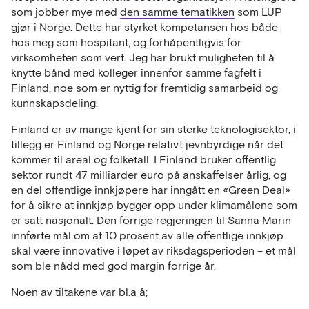
som jobber mye med
den samme tematikken
som LUP
gjør i Norge. Dette har styrket kompetansen hos både
hos meg som hospitant, og forhåpentligvis for
virksomheten som vert. Jeg har brukt muligheten til å
knytte bånd med kolleger innenfor samme fagfelt i
Finland, noe som er nyttig for fremtidig samarbeid og
kunnskapsdeling.
Finland er av mange kjent for sin sterke teknologisektor, i
tillegg er Finland og Norge relativt jevnbyrdige når det
kommer til areal og folketall. I Finland bruker offentlig
sektor rundt 47 milliarder euro på anskaffelser årlig, og
en del offentlige innkjøpere har inngått en «Green Deal»
for å sikre at innkjøp bygger opp under klimamålene som
er satt nasjonalt. Den forrige regjeringen til Sanna Marin
innførte mål om at 10 prosent av alle offentlige innkjøp
skal være innovative i løpet av riksdagsperioden – et mål
som ble nådd med god margin forrige år.
Noen av tiltakene var bl.a å;