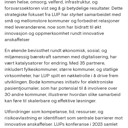
innen helse, omsorg, velferd, infrastruktur, og
forsvarssektoren vist seg å gi betydelige resultater. Dette
strategiske fokuset fra LUP har styrket samarbeidet med
små og mellomstore kommuner og forbedret relasjoner
med leverandørene, noe som har bidratt til økt
innovasjon og oppmerksomhet rundt innovative
anskaffelser
En økende bevissthet rundt økonomisk, sosial, og
miljømessig bærekraft sammen med digitalisering, har
vært katalysatorer for endring. Med 35 partnere,
inkludert fylkeskommuner, større kommuner, og statlige
virksomheter, har LUP spilt en nøkkelrolle i å drive frem
utviklingen. Bodø kommunes initiativ for elektroniske
pasientjournaler, som har potensial til å involvere over
30 andre kommuner, illustrerer hvordan slike samarbeid
kan føre til skalerbare og effektive løsninger.
Utfordringer som kompetanse, tid, ressurser, og
risikoavlastning er identifisert som sentrale barrierer mot
innovative anskaffelser. LUPs konferanse i 2023 samlet