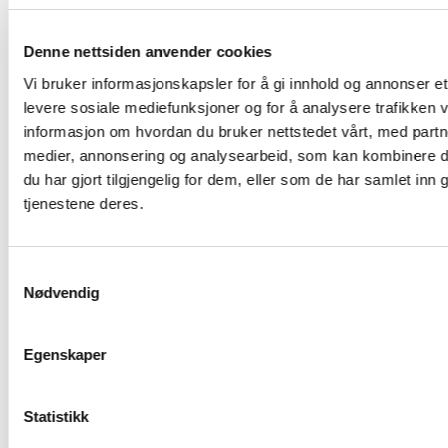
målet å bidra til enda flere innovative løsninger som
møter samfunnets behov og fremmer næringsvekst.
Denne nettsiden anvender cookies
LUP årsrapport for 2023 kan leses i sin helhet her (pdf)
Vi bruker informasjonskapsler for å gi innhold og annonser et 
levere sosiale mediefunksjoner og for å analysere trafikken v
informasjon om hvordan du bruker nettstedet vårt, med partn
medier, annonsering og analysearbeid, som kan kombinere 
du har gjort tilgjengelig for dem, eller som de har samlet inn
tjenestene deres.
Samtykkevalg
Nødvendig
Egenskaper
Statistikk