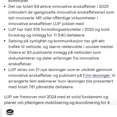
kommuner.
Det var totalt 64 aktive innovative anskaffelser i 2023
(inkludert de igangssatte innovative anskaffelsene) som
talt involverte 145 ulike offentlige virksomheter i
innovative anskaffelser LUP jobbet med
LUP har hatt 376 formidlingsaktiviteter i 2023 og hold
foredrag og innlegg for 11 540 deltakere.
Satsing på synlighet og kommunikasjon har gitt økt
trafikk til nettside, og større rekkevidde i sosiale medier.
Videre er 83 publiserte innlegg på nettsiden som
dokumenterer og deler erfaringer fra innovative
anskaffelser.
LUP skrev om 21 nye løsninger som er utviklet gjennom
innovative anskaffelser og publisert på
Finn løsninger.
Vi
arrangerte fem webinarer hvor løsninger ble presentert
med totalt 781 påmeldte deltakere.
LUP ser fremover mot 2024 med et solid fundament og
planer om ytterligere mobilisering og koordinering for å
utnytte det fulle potensialet i innovative anskaffelser.
Med fokus på bærekraft, digitalisering og samarbeid, er