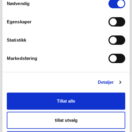
Nødvendig
Egenskaper
Kontakt oss
lup@lup.no
Statistikk
Se alle kontaktpersoner
Markedsføring
Besøksadresse
Middelthuns gate 27
Detaljer
0368 Oslo
Tillat alle
Følg oss
tillat utvalg