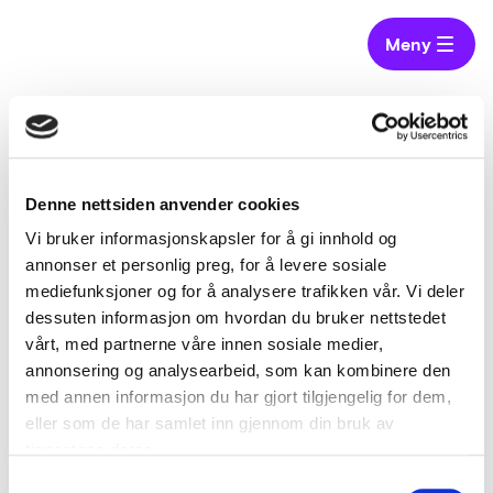
Meny
Hjem
Virksomheter
Vestfold offentlig innkjøpssamarbeid
Vestfold offentlig innkjøpssamarbeid
Denne nettsiden anvender cookies
Vi bruker informasjonskapsler for å gi innhold og
annonser et personlig preg, for å levere sosiale
mediefunksjoner og for å analysere trafikken vår. Vi deler
VOIS er et formalisert samarbeid om felles
dessuten informasjon om hvordan du bruker nettstedet
rammeavtaler og innkjøpsspørsmål.
vårt, med partnerne våre innen sosiale medier,
annonsering og analysearbeid, som kan kombinere den
med annen informasjon du har gjort tilgjengelig for dem,
eller som de har samlet inn gjennom din bruk av
tjenestene deres.
Samtykkevalg