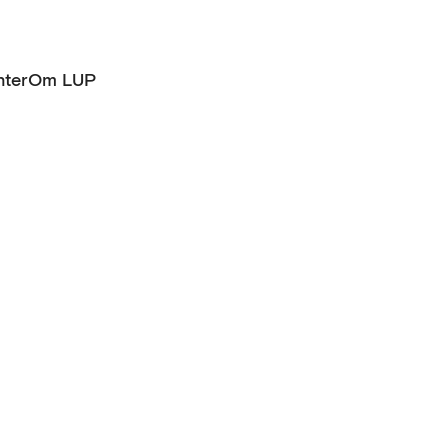
ter
Om LUP