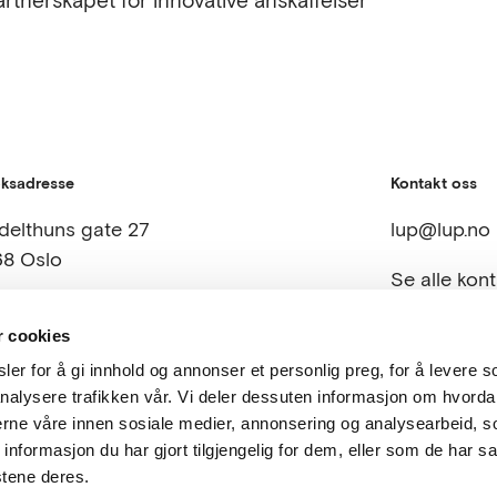
rtnerskapet for innovative anskaffelser
ksadresse
Kontakt oss
delthuns gate 27
lup@lup.no
8 Oslo
Se alle kon
r cookies
er for å gi innhold og annonser et personlig preg, for å levere s
 eiere
nalysere trafikken vår. Vi deler dessuten informasjon om hvorda
nerne våre innen sosiale medier, annonsering og analysearbeid, 
formasjon du har gjort tilgjengelig for dem, eller som de har sa
stene deres.