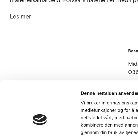
materiellsamarbeid. Forsvarsmateriell er med i pa
Les mer
Besø
Mid
036
Denne nettsiden anvende
Vi bruker informasjonskapsl
Følg oss
Våre
mediefunksjoner og for å a
nettstedet vårt, med part
kombinere den med annen in
gjennom din bruk av tjene