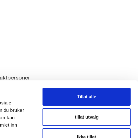
taktpersoner
Tillat alle
osiale
n du bruker
tillat utvalg
som kan
mlet inn
Ikke tillat