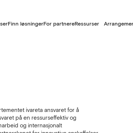
lser
Finn løsninger
For partnere
Ressurser
Arrangemen
tementet ivareta ansvaret for å
varet på en ressurseffektiv og
amarbeid og internasjonalt